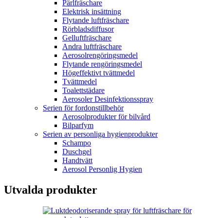
Pärlfräschare
Elektrisk insättning
Flytande luftfräschare
Rörbladsdiffusor
Gelluftfräschare
Andra luftfräschare
Aerosolrengöringsmedel
Flytande rengöringsmedel
Högeffektivt tvättmedel
Tvättmedel
Toalettstädare
Aerosoler Desinfektionsspray
Serien för fordonstillbehör
Aerosolprodukter för bilvård
Bilparfym
Serien av personliga hygienprodukter
Schampo
Duschgel
Handtvätt
Aerosol Personlig Hygien
Utvalda produkter