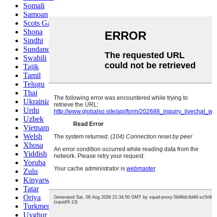
Somali
Samoan
Scots Gaelic
Shona
Sindhi
Sundanese
Swahili
Tajik
Tamil
Telugu
Thai
Ukrainian
Urdu
Uzbek
Vietnamese
Welsh
Xhosa
Yiddish
Yoruba
Zulu
Kinyarwanda
Tatar
Oriya
Turkmen
Uyghur