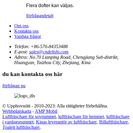
Flera dofter kan väljas.
förfrågan
detalj
Om oss
Kontakta oss
Vanliga frågor
Telefon:
+86-576-84353488
E-post:
sales@cndelishi.com
Adress:
No.70 Lianping Road, Chengjiang Sub-distrikt,
Huangyan, Taizhou City, Zhejiang, Kina
du kan kontakta oss här
förfrågan nu
© Upphovsrätt - 2010-2023: Alla rättigheter förbehållna.
Webbplatskarta
-
AMP Mobil
Luftfräschare för sovrummet
,
luftfräschare för hemmet
,
luftfräschare
i vardagsrummet
,
Kinas leverantör av luftfräschare
,
Billuftfräschare
,
Toalett luftfräschare
,