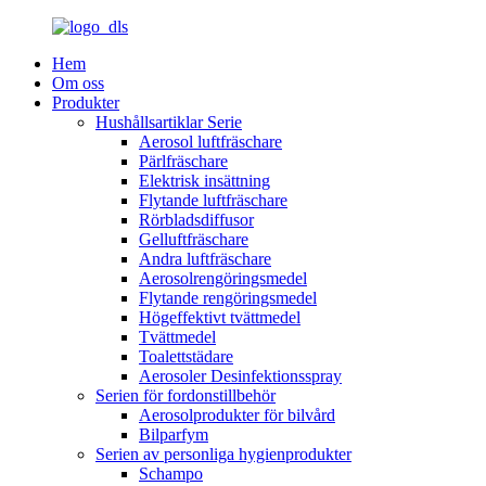
Hem
Om oss
Produkter
Hushållsartiklar Serie
Aerosol luftfräschare
Pärlfräschare
Elektrisk insättning
Flytande luftfräschare
Rörbladsdiffusor
Gelluftfräschare
Andra luftfräschare
Aerosolrengöringsmedel
Flytande rengöringsmedel
Högeffektivt tvättmedel
Tvättmedel
Toalettstädare
Aerosoler Desinfektionsspray
Serien för fordonstillbehör
Aerosolprodukter för bilvård
Bilparfym
Serien av personliga hygienprodukter
Schampo