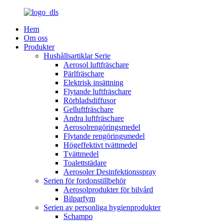
Hem
Om oss
Produkter
Hushållsartiklar Serie
Aerosol luftfräschare
Pärlfräschare
Elektrisk insättning
Flytande luftfräschare
Rörbladsdiffusor
Gelluftfräschare
Andra luftfräschare
Aerosolrengöringsmedel
Flytande rengöringsmedel
Högeffektivt tvättmedel
Tvättmedel
Toalettstädare
Aerosoler Desinfektionsspray
Serien för fordonstillbehör
Aerosolprodukter för bilvård
Bilparfym
Serien av personliga hygienprodukter
Schampo