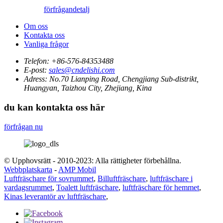
förfrågan
detalj
Om oss
Kontakta oss
Vanliga frågor
Telefon:
+86-576-84353488
E-post:
sales@cndelishi.com
Adress:
No.70 Lianping Road, Chengjiang Sub-distrikt,
Huangyan, Taizhou City, Zhejiang, Kina
du kan kontakta oss här
förfrågan nu
© Upphovsrätt - 2010-2023: Alla rättigheter förbehållna.
Webbplatskarta
-
AMP Mobil
Luftfräschare för sovrummet
,
Billuftfräschare
,
luftfräschare i
vardagsrummet
,
Toalett luftfräschare
,
luftfräschare för hemmet
,
Kinas leverantör av luftfräschare
,