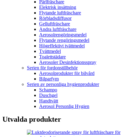
Pärlfräschare
Elektrisk insättning
Flytande luftfräschare
Rörbladsdiffusor
Gelluftfräschare
Andra luftfräschare
Aerosolrengöringsmedel
Flytande rengöringsmedel
Högeffektivt tvättmedel
Tvättmedel
Toalettstädare
Aerosoler Desinfektionsspray
Serien för fordonstillbehör
Aerosolprodukter för bilvård
Bilparfym
Serien av personliga hygienprodukter
Schampo
Duschgel
Handtvätt
Aerosol Personlig Hygien
Utvalda produkter